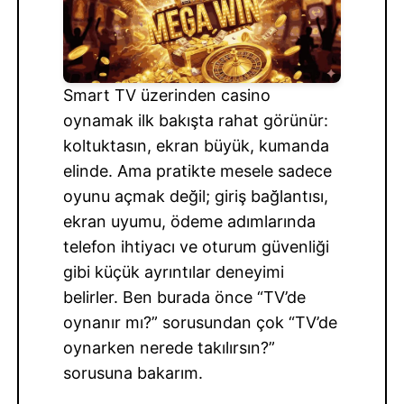
Smart TV üzerinden casino
oynamak ilk bakışta rahat görünür:
koltuktasın, ekran büyük, kumanda
elinde. Ama pratikte mesele sadece
oyunu açmak değil; giriş bağlantısı,
ekran uyumu, ödeme adımlarında
telefon ihtiyacı ve oturum güvenliği
gibi küçük ayrıntılar deneyimi
belirler. Ben burada önce “TV’de
oynanır mı?” sorusundan çok “TV’de
oynarken nerede takılırsın?”
sorusuna bakarım.