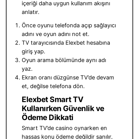
içeriği daha uygun kullanım akışını
anlatır.
Önce oyunu telefonda açıp sağlayıcı
adını ve oyun adını not et.
TV tarayıcısında Elexbet hesabına
giriş yap.
Oyun arama bölümünde aynı adı
yaz.
Ekran oranı düzgünse TV’de devam
et, değilse telefona dön.
Elexbet Smart TV
Kullanırken Güvenlik ve
Ödeme Dikkati
Smart TV’de casino oynarken en
hassas konu ödeme değildir sanılır,