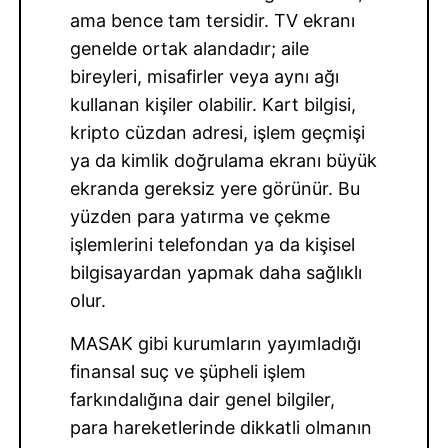
ama bence tam tersidir. TV ekranı
genelde ortak alandadır; aile
bireyleri, misafirler veya aynı ağı
kullanan kişiler olabilir. Kart bilgisi,
kripto cüzdan adresi, işlem geçmişi
ya da kimlik doğrulama ekranı büyük
ekranda gereksiz yere görünür. Bu
yüzden para yatırma ve çekme
işlemlerini telefondan ya da kişisel
bilgisayardan yapmak daha sağlıklı
olur.
MASAK gibi kurumların yayımladığı
finansal suç ve şüpheli işlem
farkındalığına dair genel bilgiler,
para hareketlerinde dikkatli olmanın