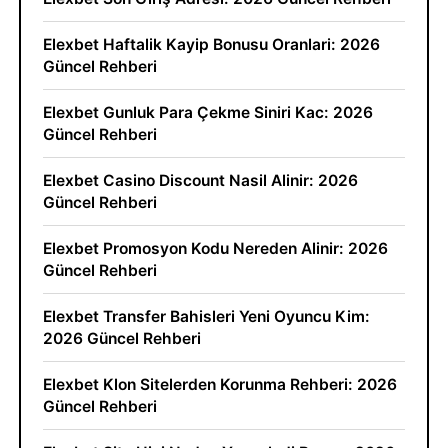
Elexbet Haftalik Kayip Bonusu Oranlari: 2026
Güncel Rehberi
Elexbet Gunluk Para Çekme Siniri Kac: 2026
Güncel Rehberi
Elexbet Casino Discount Nasil Alinir: 2026
Güncel Rehberi
Elexbet Promosyon Kodu Nereden Alinir: 2026
Güncel Rehberi
Elexbet Transfer Bahisleri Yeni Oyuncu Kim:
2026 Güncel Rehberi
Elexbet Klon Sitelerden Korunma Rehberi: 2026
Güncel Rehberi