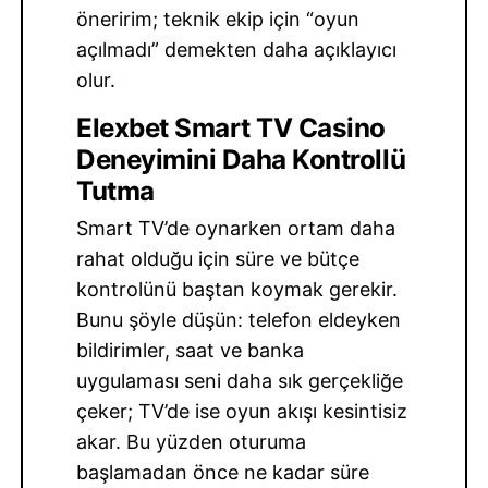
öneririm; teknik ekip için “oyun
açılmadı” demekten daha açıklayıcı
olur.
Elexbet Smart TV Casino
Deneyimini Daha Kontrollü
Tutma
Smart TV’de oynarken ortam daha
rahat olduğu için süre ve bütçe
kontrolünü baştan koymak gerekir.
Bunu şöyle düşün: telefon eldeyken
bildirimler, saat ve banka
uygulaması seni daha sık gerçekliğe
çeker; TV’de ise oyun akışı kesintisiz
akar. Bu yüzden oturuma
başlamadan önce ne kadar süre