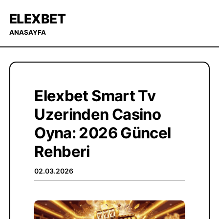
ELEXBET
ANASAYFA
Elexbet Smart Tv
Uzerinden Casino
Oyna: 2026 Güncel
Rehberi
02.03.2026